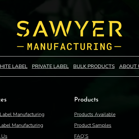
HITE LABEL
PRIVATE LABEL
BULK PRODUCTS
ABOUT 
ces
Products
 Label Manufacturing
Products Available
Label Manufacturing
Product Samples
t Us
FAQ’S