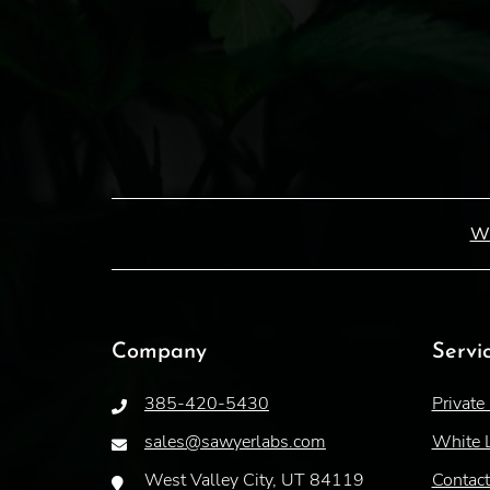
W
Company
Servi
385-420-5430
Private
sales@sawyerlabs.com
White 
West Valley City, UT 84119
Contac